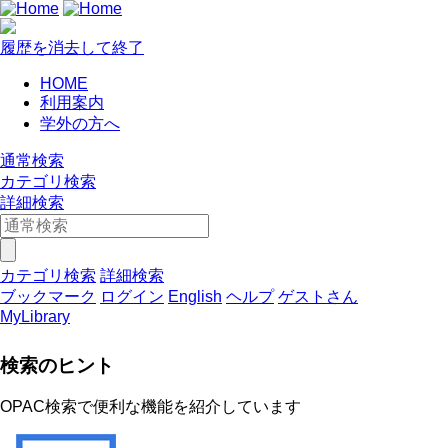
履歴を消去して終了
HOME
利用案内
学外の方へ
通常検索
カテゴリ検索
詳細検索
カテゴリ検索
詳細検索
ブックマーク
ログイン
English
ヘルプ
ゲストさん
MyLibrary
検索のヒント
OPAC検索で便利な機能を紹介しています