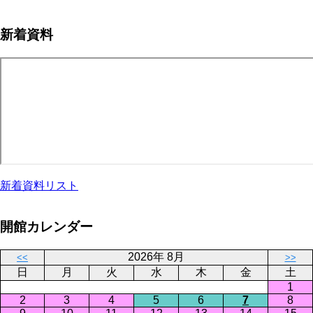
新着資料
新着資料リスト
開館カレンダー
2026年 8月
<<
>>
日
月
火
水
木
金
土
1
2
3
4
5
6
7
8