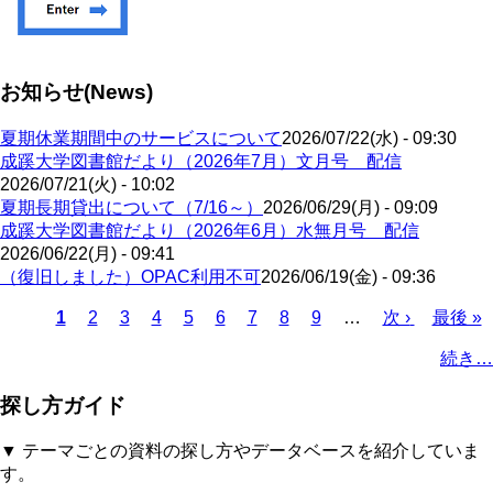
お知らせ(News)
夏期休業期間中のサービスについて
2026/07/22(水) - 09:30
成蹊大学図書館だより（2026年7月）文月号 配信
2026/07/21(火) - 10:02
夏期長期貸出について（7/16～）
2026/06/29(月) - 09:09
成蹊大学図書館だより（2026年6月）水無月号 配信
2026/06/22(月) - 09:41
（復旧しました）OPAC利用不可
2026/06/19(金) - 09:36
Page
Page
Page
Page
Page
Page
Page
Page
カ
1
2
3
4
5
6
7
8
9
…
次
次 ›
最
最後 »
レ
ペ
終
ペ
続き…
ン
ー
ペ
ー
ト
ジ
ー
ジ
探し方ガイド
ペ
ジ
送
ー
り
▼ テーマごとの資料の探し方やデータベースを紹介していま
ジ
す。