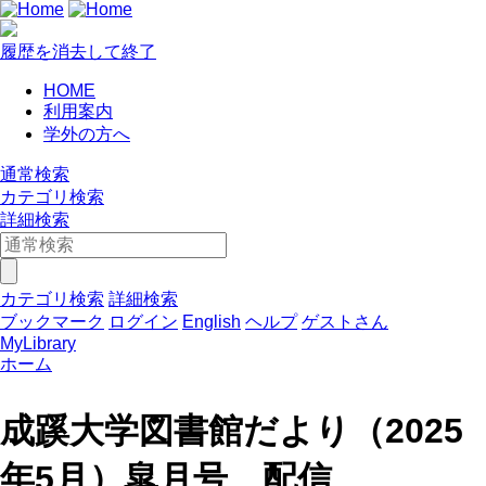
履歴を消去して終了
HOME
利用案内
学外の方へ
通常検索
カテゴリ検索
詳細検索
カテゴリ検索
詳細検索
ブックマーク
ログイン
English
ヘルプ
ゲストさん
MyLibrary
ホーム
成蹊大学図書館だより（2025
年5月）皐月号 配信